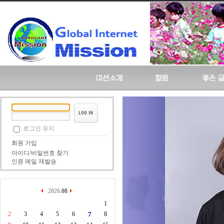
로그인 유지
회원 가입
아이디/비밀번호 찾기
인증 메일 재발송
2026.
08
1
2
3
4
5
6
7
8